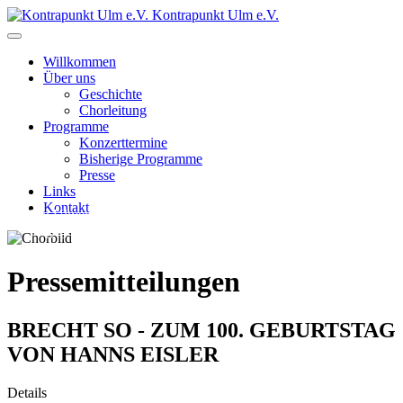
Kontrapunkt Ulm e.V.
Willkommen
Über uns
Geschichte
Chorleitung
Programme
Konzerttermine
Bisherige Programme
Presse
Links
Kontakt
Ein Ulmer Chor, der die Lust am Singen mit gesellschaftlichem
Engagement verbindet
Pressemitteilungen
BRECHT SO - ZUM 100. GEBURTSTAG
VON HANNS EISLER
Details