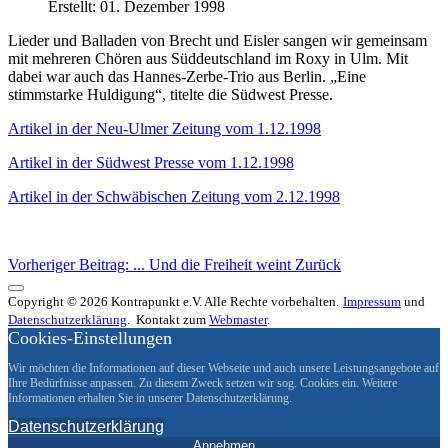
Erstellt: 01. Dezember 1998
Lieder und Balladen von Brecht und Eisler sangen wir gemeinsam
mit mehreren Chören aus Süddeutschland im Roxy in Ulm. Mit
dabei war auch das Hannes-Zerbe-Trio aus Berlin. „Eine
stimmstarke Huldigung“, titelte die Südwest Presse.
Artikel in der Neu-Ulmer Zeitung vom 1.12.1998
Artikel in der Südwest Presse vom 1.12.1998
Artikel in der Schwäbischen Zeitung vom 2.12.1998
Vorheriger Beitrag: ... Und die Freiheit weint
Zurück
Copyright © 2026 Kontrapunkt e.V. Alle Rechte vorbehalten.
Impressum
und
Datenschutzerklärung
. Kontakt zum
Webmaster
.
Cookies-Einstellungen
Wir möchten die Informationen auf dieser Webseite und auch unsere Leistungsangebote auf
Ihre Bedürfnisse anpassen. Zu diesem Zweck setzen wir sog. Cookies ein. Weitere
Informationen erhalten Sie in unserer Datenschutzerklärung.
Datenschutzerklärung
Annehmen