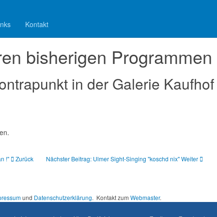
inks
Kontakt
sellschaftlichem Engagement verbindet
ren bisherigen Programmen
ntrapunkt in der Galerie Kaufhof
en.
an !"
Zurück
Nächster Beitrag: Ulmer Sight-Singing "koschd nix"
Weiter
pressum
und
Datenschutzerklärung
. Kontakt zum
Webmaster
.