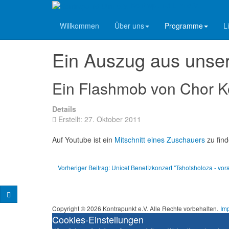
Kontrapunkt Ulm e.V.
Willkommen
Über uns
Programme
L
Ein Ulmer Chor, der die Lust am Singen mit ge
Ein Auszug aus unse
Ein Flashmob von Chor Ko
Details
Erstellt: 27. Oktober 2011
Auf Youtube ist ein
Mitschnitt eines Zuschauers
zu find
Vorheriger Beitrag: Unicef Benefizkonzert "Tshotsholoza - vor
Copyright © 2026 Kontrapunkt e.V. Alle Rechte vorbehalten.
Im
Cookies-Einstellungen